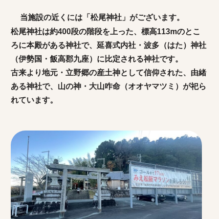
当施設の近くには「松尾神社」がございます。
松尾神社は約400段の階段を上った、標高113mのとこ
ろに本殿がある神社で、延喜式内社・波多（はた）神社
（伊勢国・飯高郡九座）に比定される神社です。
古来より地元・立野郷の産土神として信仰された、由緒
ある神社で、山の神・大山咋命（オオヤマツミ）が祀ら
れています。