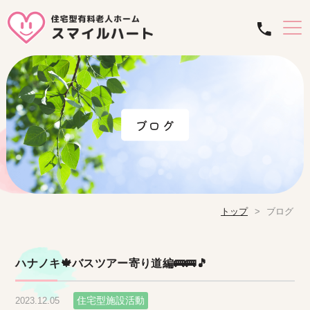
ブログ
トップ
ブログ
ハナノキ🍁バスツアー寄り道編🚌🚌🎵
住宅型施設活動
2023.12.05