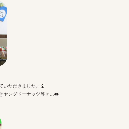
ていただきました。🍘
きヤングドーナッツ等々…🍩